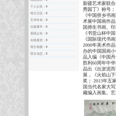
新疆艺术家联合会
个人公告：
0
秀园丁》称号；
馆主日志：
0
《中国侨乡书画
艺术年表：
0
术展中国画作品
国师生书画、印
出版著作：
0
《书堂山杯中国
系统公告：
0
《国际现代书画
在线展览：
0
2000年美术作
馆主相册：
0
办的中国国画小
馆主动态：
0
品入编《中国丹
胜利60周年中华
品出《出淤泥而
展，《火焰山下
奖； 2013年
国当代名家大写
藏编入画集。艺