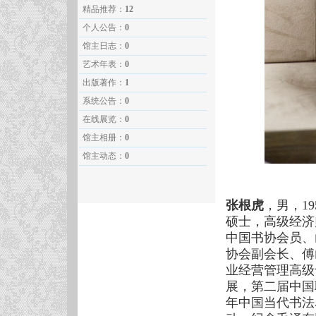
精品推荐：
12
个人公告：
0
馆主日志：
0
艺术年表：
0
出版著作：
1
系统公告：
0
在线展览：
0
馆主相册：
0
馆主动态：
0
张根虎
，男，1
硕士，高级经济
中国书协会员、
协会副会长、傅
业经营管理高级
展，第二届中国
年中国当代书法