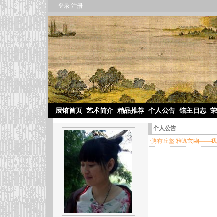
登录
注册
展馆首页
艺术简介
精品推荐
个人公告
馆主日志
荣
个人公告
·胸有丘壑 雅逸玄幽——我读晓