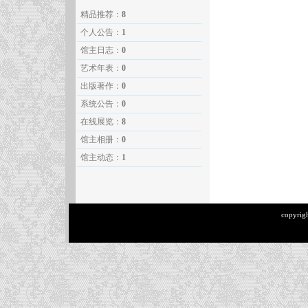
精品推荐：
8
个人公告：
1
馆主日志：
0
艺术年表：
0
出版著作：
0
系统公告：
0
在线展览：
8
馆主相册：
0
馆主动态：
1
copyrig