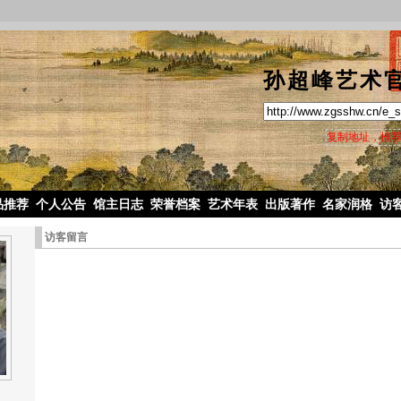
孙超峰艺术
复制地址，推荐
品推荐
个人公告
馆主日志
荣誉档案
艺术年表
出版著作
名家润格
访
访客留言